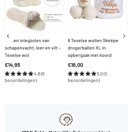
Wollen inlegzolen van
6 Texelse wollen Skéépe
schapenvacht, leer en vilt -
drogerballen XL in
Texelse wol
opbergzak met koord
Normale
Normale
€14,95
€16,00
prijs
prijs
4.8 (6
5.0 (5
beoordelingen)
beoordelingen)