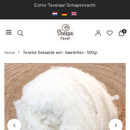
Echte 'Texelaar' Schapenvacht
Ga
naar
inhoud
0
SKÉÉPE
TEXEL
Home
Texelse Gekaarde wol - kaardvlies - 500gr.